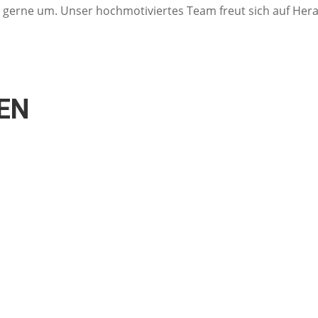
n gerne um. Unser hochmotiviertes Team freut sich auf He
EN
Fiat Ducato
Länge: 5,41m, Höhe: 2,99m
Sitzplätze: 4
Schlafplätze: 2 / +1
Preis: ab 85.600,00 €