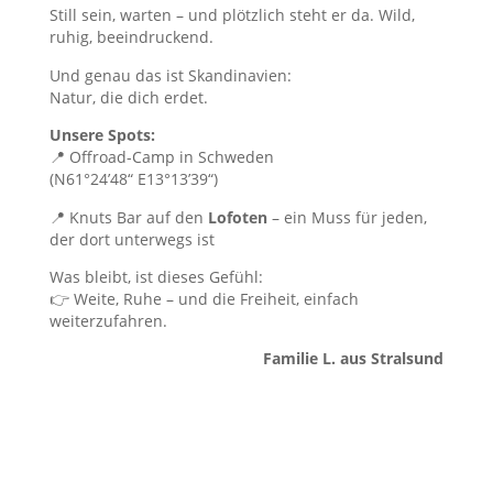
Still sein, warten – und plötzlich steht er da. Wild,
ruhig, beeindruckend.
Und genau das ist Skandinavien:
Natur, die dich erdet.
Unsere Spots:
📍 Offroad-Camp in Schweden
(N61°24’48“ E13°13’39“)
📍 Knuts Bar auf den
Lofoten
– ein Muss für jeden,
der dort unterwegs ist
Was bleibt, ist dieses Gefühl:
👉 Weite, Ruhe – und die Freiheit, einfach
weiterzufahren.
Familie L. aus Stralsund