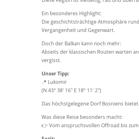
Diese Region ist vielseitig, rau und überr
Ein besonderes Highlight:
Die geschichtsträchtige Atmosphäre ru
Vergangenheit und Gegenwart.
Doch der Balkan kann noch mehr:
Abseits der klassischen Routen warten an
vergisst.
Unser Tipp:
📍 Lukomir
(N 43° 38′ 16″ E 18° 11′ 2″)
Das höchstgelegene Dorf Bosniens bietet
Was diese Reise besonders macht:
👉 Vom anspruchsvollen Offroad bis zum ku
Fazit: